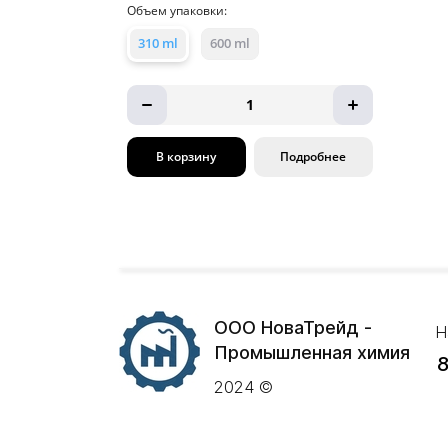
Объем упаковки:
310 ml
600 ml
1
В корзину
Подробнее
ООО НоваТрейд -
Н
Промышленная химия
8
2024 ©