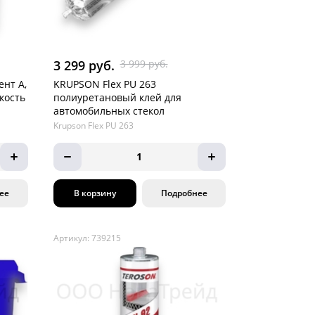
3 299 руб.
3 999 руб.
нт А,
KRUPSON Flex PU 263
кость
полиуретановый клей для
автомобильных стекол
Krupson Flex PU 263
1
ее
В корзину
Подробнее
Артикул: 739215