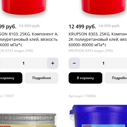
99 руб.
13 999 руб.
12 499 руб.
14 999 руб.
ON 8103, 25KG, Компонент А,
KRUPSON 8303, 25KG, Компоне
лиуретановый клей, вязкость
2K полиуретановый клей, вяз
6000 мПа*с
60000–80000 мПа*с
ON 8103 ведро 25KG
KRUPSON 8303 ведро 25KG
1
1
 корзину
Подробнее
В корзину
Подробн
л: 73657
Артикул: 176884