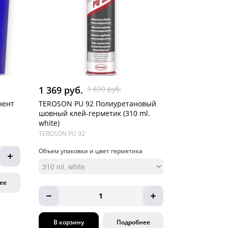
1 369 руб.
1 699 руб.
нент
TEROSON PU 92 Полиуретановый
шовный клей-герметик (310 ml.
white)
TEROSON PU 92
Объем упаковки и цвет герметика
ее
1
В корзину
Подробнее