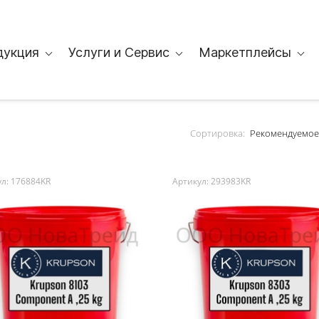
дукция
Услуги и Сервис
Маркетплейсы
Сортировка:
л: 176884KR
Артикул: 293983KR