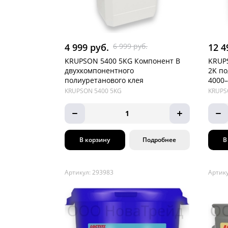
4 999 руб.
6 999 руб.
12 4
KRUPSON 5400 5KG Компонент В
KRUPS
двухкомпонентного
2K по
полиуретанового клея
4000–
KRUPSON 5400 5KG
KRUPS
1
В корзину
Подробнее
В
Артикул: 293983
Артику