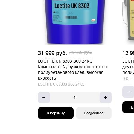
31 999 руб.
35 990 руб.
12 9
LOCTITE UK 8303 B60 24KG
LOCTI
Компонент А двухкомпонентного
двух
полиуретанового клея, высокая
полиу
вязкость
LOCTIT
LOCTITE UK 8303 B60 24KG
1
В
В корзину
Подробнее