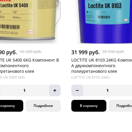
90 руб.
16 200 руб.
31 999 руб.
35 990 руб.
TE UK 5400 6KG Компонент В
LOCTITE UK 8103 24KG Компо
компонентного
А двухкомпонентного
ретанового клея
полиуретанового клея
E UK 5400 6KG
LOCTITE UK 8103 24KG
1
1
 корзину
Подробнее
В корзину
Подробн