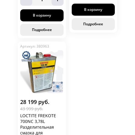
цене от надежного
наносится,Быстрая
поставщика!
полимеризация
В корзину
Герметизация новых и
В корзину
отремонтированных
пресс- форм,Глянцевая
Подробнее
поверхность готового
Подробнее
изделия.
Артикул: 380963
28 199 руб.
43 999 руб.
LOCTITE FREKOTE
700NC 3,78L
Разделительная
смазка для