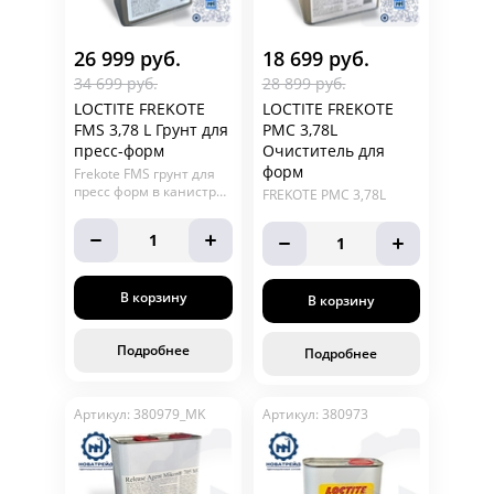
26 999 руб.
18 699 руб.
34 699 руб.
28 899 руб.
LOCTITE FREKOTE
LOCTITE FREKOTE
FMS 3,78 L Грунт для
PMC 3,78L
пресс-форм
Очиститель для
форм
Frekote FMS грунт для
пресс форм в канистре
FREKOTE PMC 3,78L
3,78 литра. В наличии.
1
1
В корзину
В корзину
Подробнее
Подробнее
Артикул: 380979_MK
Артикул: 380973