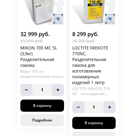
32 999 руб.
8 299 руб.
59 999 руб.
16 990 руб.
MIKON 705 MC 5L
LOCTITE FREKOTE
(3,9кг)
770NC,
Разделительная
Разделительная
смазка
смазка для
изготовления
Mikon 705 mc
разделительная смазка
полимерных
изделий 1 литр
LOCTITE FREKOTE 770
1
NC - легендарный
продукт от Henkel
теперь в упаковке 1
В корзину
1
литр. Frekote 770 nc -
обеспечивает
многократное снятие
Подробнее
изделий из пресс-форм,
В корзину
следствие: снижение
производственных