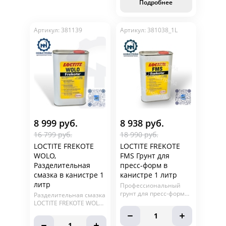
расходов и времени
Подробнее
цикла производства.
Артикул: 381139
Артикул: 381038_1L
8 999 руб.
8 938 руб.
16 799 руб.
18 990 руб.
LOCTITE FREKOTE
LOCTITE FREKOTE
WOLO,
FMS Грунт для
Разделительная
пресс-форм в
смазка в канистре 1
канистре 1 литр
литр
Профессиональный
грунт для пресс-форм
Разделительная смазка
LOCTITE FREKOTE FMS в
LOCTITE FREKOTE WOLO
канистре 1 литр.
в канистре 1 л высокого
1
Устраняет пористость/
качества по доступной
1
микропористость,Легко