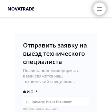
NOVATRADE
Отправить заявку на
выезд технического
специалиста
После заполнения формы с
вами свяжется наш
технический специалист.
Ф.И.О.
Введите Имя и Фамилию