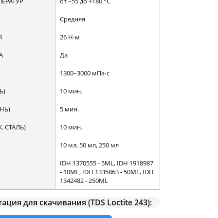
ЕРАТУР
от –55 до +180 °C
Средняя
Я
26 Н∙м
А
Да
1300–3000 мПа∙с
Ь)
10 мин.
НЬ)
5 мин.
 СТАЛЬ)
10 мин.
10 мл, 50 мл, 250 мл
IDH 1370555 - 5ML, IDH 1918987
- 10ML, IDH 1335863 - 50ML, IDH
1342482 - 250ML
ция для скачивания (TDS Loctite 243):