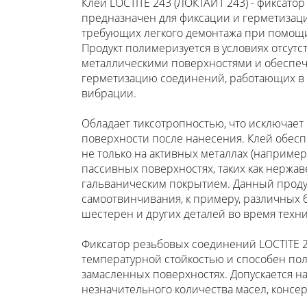
Клей LOCTITE 243 (ЛОКТАЙТ 243) - фиксатор
предназначен для фиксации и герметизац
требующих легкого демонтажа при помощи
Продукт полимеризуется в условиях отсутст
металлическими поверхностями и обеспе
герметизацию соединений, работающих в у
вибрации.
Обладает тиксотропностью, что исключает 
поверхности после нанесения. Клей обес
не только на активных металлах (например, 
пассивных поверхностях, таких как нержа
гальваническим покрытием. Данный продук
самоотвинчивания, к примеру, различных б
шестерен и других деталей во время техни
Фиксатор резьбовых соединений LOCTITE 2
температурной стойкостью и способен пол
замасленных поверхностях. Допускается н
незначительного количества масел, консе