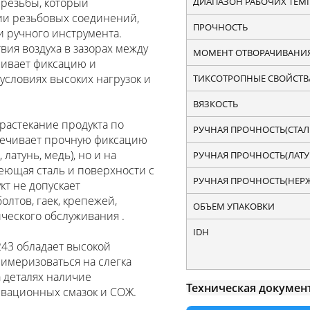
ДИАПАЗОН РАБОЧИХ ТЕМП
 резьбы, который
ии резьбовых соединений,
ПРОЧНОСТЬ
 ручного инструмента.
вия воздуха в зазорах между
МОМЕНТ ОТВОРАЧИВАНИ
чивает фиксацию и
словиях высоких нагрузок и
ТИКСОТРОПНЫЕ СВОЙСТВ
ВЯЗКОСТЬ
растекание продукта по
РУЧНАЯ ПРОЧНОСТЬ(СТАЛ
печивает прочную фиксацию
латунь, медь), но и на
РУЧНАЯ ПРОЧНОСТЬ(ЛАТУ
веющая сталь и поверхности с
РУЧНАЯ ПРОЧНОСТЬ(НЕРЖ.
т не допускает
олтов, гаек, крепежей,
ОБЪЕМ УПАКОВКИ
ческого обслуживания .
IDH
43 обладает высокой
имеризоваться на слегка
а деталях наличие
Техническая документа
рвационных смазок и СОЖ.