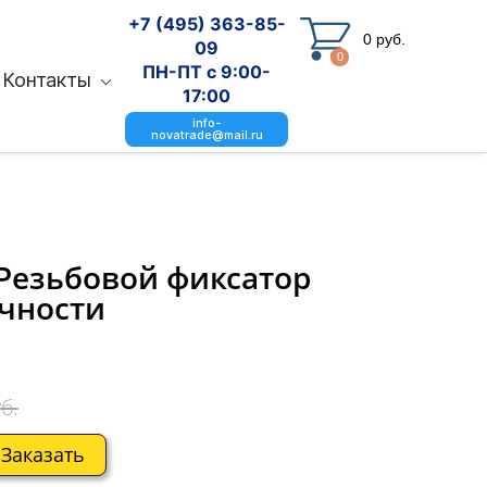
+7 (495) 363-85-
0 руб.
09
0
ПН-ПТ с 9:00-
Контакты
17:00
info-
novatrade@mail.ru
 Резьбовой фиксатор
чности
б.
Заказать